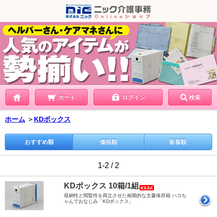
カート
ログイン
検索
ホーム
＞
KDボックス
おすすめ順
価格順
新着順
1-2 / 2
KDボックス 10箱/1組
収納性と閲覧性を両立させた画期的な文書保存箱 ハコち
ゃんでおなじみ「KDボックス」