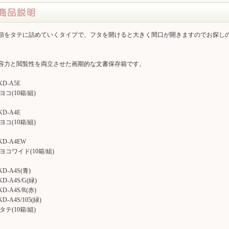
類をタテに詰めていくタイプで、フタを開けると大きく間口が開きますのでお探し
容力と閲覧性を両立させた画期的な文書保存箱です。
D-A5E
ヨコ(10箱/組)
D-A4E
ヨコ(10箱/組)
KD-A4EW
4ヨコワイド(10箱/組)
D-A4S(青)
D-A4S/G(緑)
D-A4S/R(赤)
D-A4S/105(緑)
タテ(10箱/組)