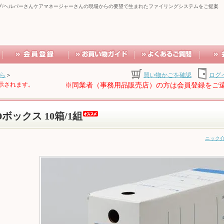
プ/ヘルパーさんケアマネージャーさんの現場からの要望で生まれたファイリングシステムをご提案
ら
＞
買い物かごを確認
ログ
示されます。
※同業者（事務用品販売店）の方は会員登録をご
Dボックス 10箱/1組
ニック介