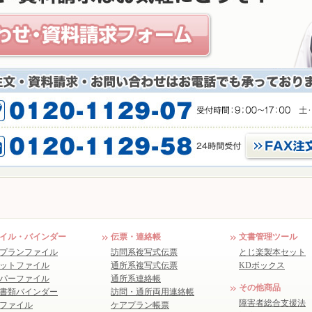
イル・バインダー
伝票・連絡帳
文書管理ツール
プランファイル
訪問系複写式伝票
とじ楽製本セット
ットファイル
通所系複写式伝票
KDボックス
パーファイル
通所系連絡帳
その他商品
書類バインダー
訪問・通所両用連絡帳
障害者総合支援法
ファイル
ケアプラン帳票