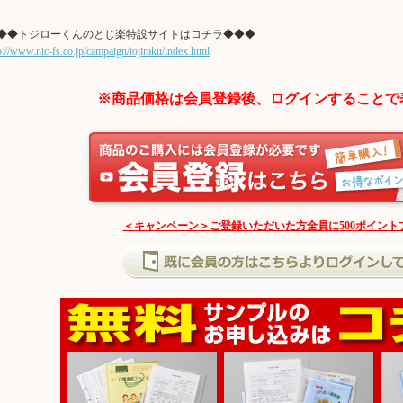
◆◆トジローくんのとじ楽特設サイトはコチラ◆◆◆
p://www.nic-fs.co.jp/campaign/tojiraku/index.html
※商品価格は会員登録後、ログインすることで
＜キャンペーン＞ご登録いただいた方全員に500ポイント