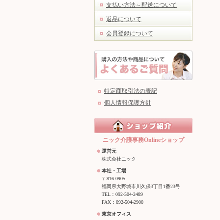
支払い方法～配送について
返品について
会員登録について
特定商取引法の表記
個人情報保護方針
ニック介護事務Onlineショップ
運営元
株式会社ニック
本社・工場
〒816-0905
福岡県大野城市川久保3丁目1番23号
TEL：092-504-2489
FAX：092-504-2900
東京オフィス