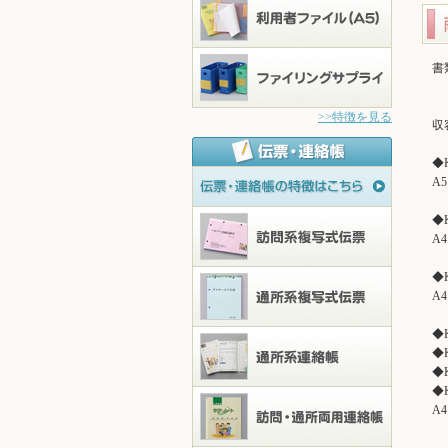
書
>>特徴を見る
収
◆K
A5
◆K
A4
◆
A
◆K
◆K
◆K
◆K
A4