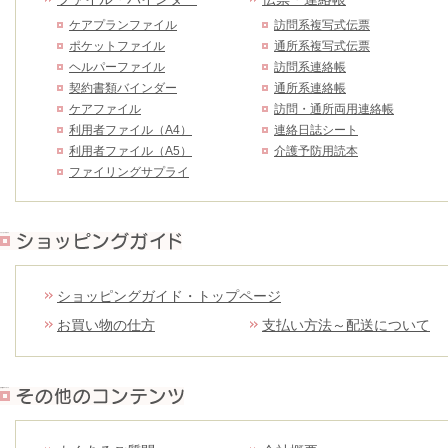
ケアプランファイル
訪問系複写式伝票
ポケットファイル
通所系複写式伝票
ヘルパーファイル
訪問系連絡帳
契約書類バインダー
通所系連絡帳
ケアファイル
訪問・通所両用連絡帳
利用者ファイル（A4）
連絡日誌シート
利用者ファイル（A5）
介護予防用読本
ファイリングサプライ
ショッピングガイド
ショッピングガイド・トップページ
お買い物の仕方
支払い方法～配送について
その他のコンテンツ