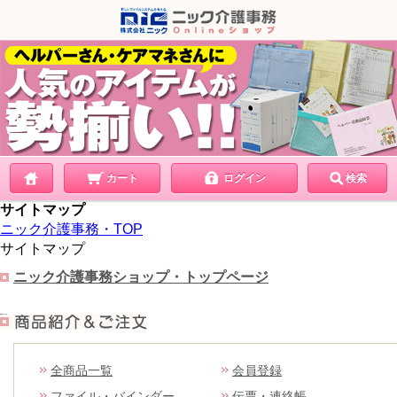
カート
ログイン
検索
サイトマップ
ニック介護事務・TOP
サイトマップ
ニック介護事務ショップ・トップページ
商品紹介＆ご注文
全商品一覧
会員登録
ファイル・バインダー
伝票・連絡帳