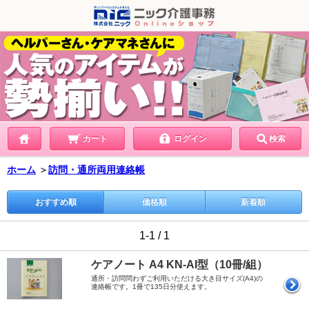
カート
ログイン
検索
ホーム
＞
訪問・通所両用連絡帳
おすすめ順
価格順
新着順
1-1 / 1
ケアノート A4 KN-AI型（10冊/組）
通所・訪問問わずご利用いただける大き目サイズ(A4)の
連絡帳です。1冊で135日分使えます。