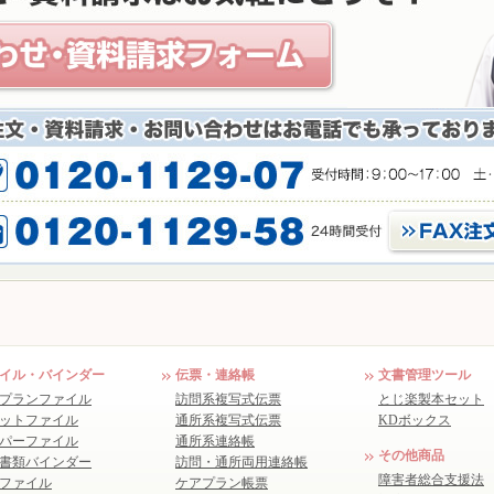
イル・バインダー
伝票・連絡帳
文書管理ツール
プランファイル
訪問系複写式伝票
とじ楽製本セット
ットファイル
通所系複写式伝票
KDボックス
パーファイル
通所系連絡帳
その他商品
書類バインダー
訪問・通所両用連絡帳
障害者総合支援法
ファイル
ケアプラン帳票