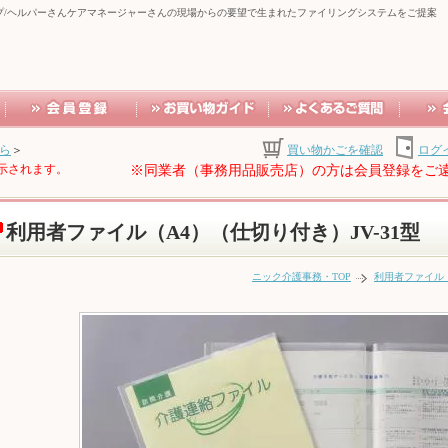
プ/ヘルパーさんケアマネージャーさんの現場からの要望で生まれたファイリングシステムをご提案
ら
＞
買い物かごを確認
ログ
示されます。
※同業者（事務用品販売店）の方は会員登録をご
利用者ファイル（A4）（仕切り付き）JV-31型
ニック介護事務・TOP
利用者ファイル