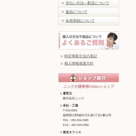
支払い方法～配送について
返品について
会員登録について
特定商取引法の表記
個人情報保護方針
ニック介護事務Onlineショップ
運営元
株式会社ニック
本社・工場
〒816-0905
福岡県大野城市川久保3丁目1番23号
TEL：092-504-2489
FAX：092-504-2900
東京オフィス