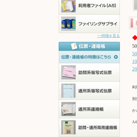
>>特徴を見る
5
5
1
2
利
別
か
A