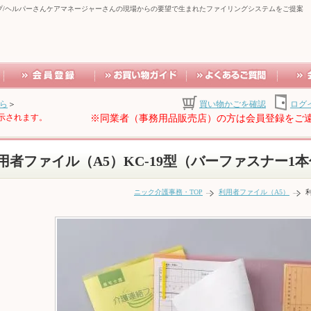
プ/ヘルパーさんケアマネージャーさんの現場からの要望で生まれたファイリングシステムをご提案
ら
＞
買い物かごを確認
ログ
示されます。
※同業者（事務用品販売店）の方は会員登録をご
用者ファイル（A5）KC-19型（バーファスナー1
ニック介護事務・TOP
利用者ファイル（A5）