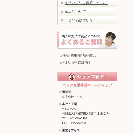
支払い方法～配送について
返品について
会員登録について
特定商取引法の表記
個人情報保護方針
ニック介護事務Onlineショップ
運営元
株式会社ニック
本社・工場
〒816-0905
福岡県大野城市川久保3丁目1番23号
TEL：092-504-2489
FAX：092-504-2900
東京オフィス