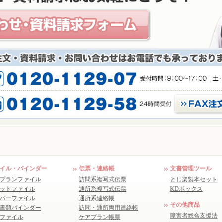
イル・バインダー
伝票・連絡帳
文書管理ツール
プランファイル
訪問系複写式伝票
とじ楽製本セット
ットファイル
通所系複写式伝票
KDボックス
パーファイル
通所系連絡帳
その他商品
書類バインダー
訪問・通所両用連絡帳
障害者総合支援法
ファイル
ケアプラン帳票