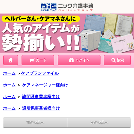
カート
ログイン
検索
ホーム
＞
ケアプランファイル
ホーム
＞
ケアマネージャー様向け
ホーム
＞
訪問系事業者様向け
ホーム
＞
通所系事業者様向け
前の商品へ
次の商品へ