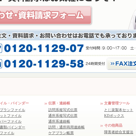
イル・バインダー
伝票・連絡帳
文書管理ツール
プランファイル
訪問系複写式伝票
とじ楽製本セット
ットファイル
通所系複写式伝票
KDボックス
パーファイル
通所系連絡帳
その他商品
書類バインダー
訪問・通所両用連絡帳
障害者総合支援法
ファイル
ケアプラン帳票