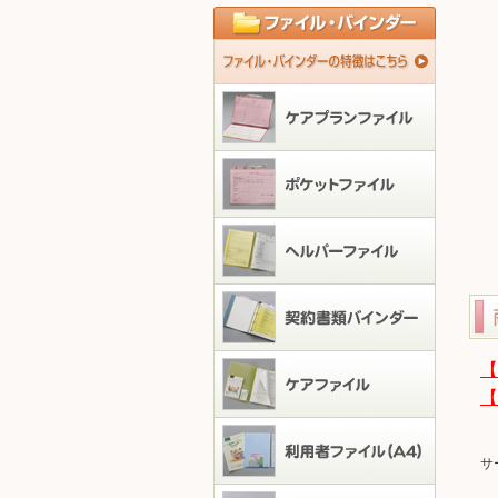
【
【
サ