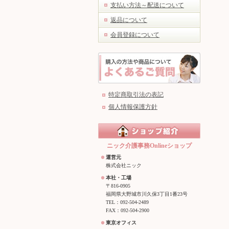
支払い方法～配送について
返品について
会員登録について
特定商取引法の表記
個人情報保護方針
ニック介護事務Onlineショップ
運営元
株式会社ニック
本社・工場
〒816-0905
福岡県大野城市川久保3丁目1番23号
TEL：092-504-2489
FAX：092-504-2900
東京オフィス