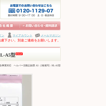
イン
マイアカウント
メールマガジン
遠慮下さい。別途ご連絡をお願いします。
-A5型
合事業対応 ヘルパー活動記録票 A5（2枚複写）HL-A5型