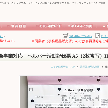
プ/ヘルパーさんケアマネージャーさんの現場からの要望で生まれたファイリングシステムをご提案
ら
＞
買い物かごを確認
ログ
示されます。
※同業者（事務用品販売店）の方は会員登録をご
合事業対応 ヘルパー活動記録票 A5（2枚複写）HL
ニック介護事務・TOP
訪問系複写式伝票
総