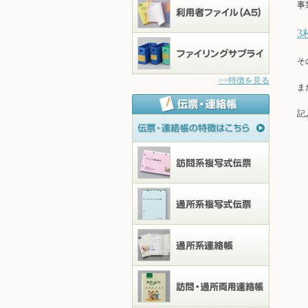
事
3
そ
>>特徴を見る
ま
記