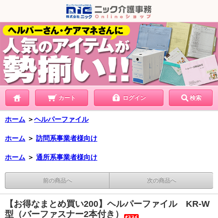
カート
ログイン
検索
ホーム
＞
ヘルパーファイル
ホーム
＞
訪問系事業者様向け
ホーム
＞
通所系事業者様向け
前の商品へ
次の商品へ
【お得なまとめ買い200】ヘルパーファイル KR-W
型（バーファスナー2本付き）