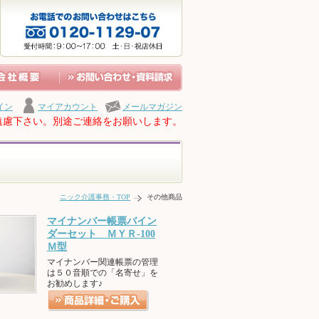
イン
マイアカウント
メールマガジン
遠慮下さい。別途ご連絡をお願いします。
ニック介護事務・TOP
その他商品
マイナンバー帳票バイン
ダーセット ＭＹＲ-100
Ｍ型
マイナンバー関連帳票の管理
は５０音順での「名寄せ」を
お勧めします♪