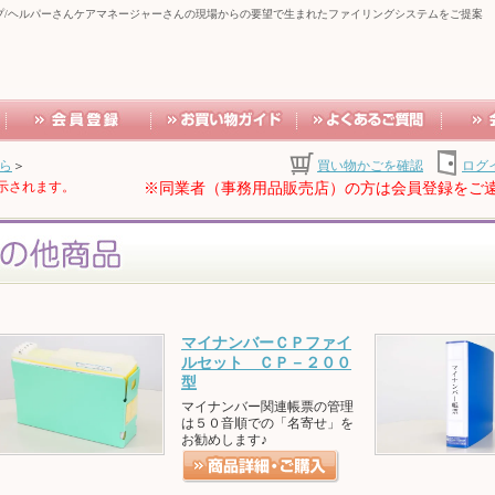
プ/ヘルパーさんケアマネージャーさんの現場からの要望で生まれたファイリングシステムをご提案
ら
＞
買い物かごを確認
ログ
示されます。
※同業者（事務用品販売店）の方は会員登録をご
マイナンバーＣＰファイ
ルセット ＣＰ－２００
型
マイナンバー関連帳票の管理
は５０音順での「名寄せ」を
お勧めします♪