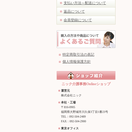
支払い方法～配送について
返品について
会員登録について
特定商取引法の表記
個人情報保護方針
ニック介護事務Onlineショップ
運営元
株式会社ニック
本社・工場
〒816-0905
福岡県大野城市川久保3丁目1番23号
TEL：092-504-2489
FAX：092-504-2900
東京オフィス